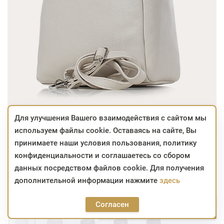
Для улучшения Вашего взаимодействия с сайтом мы
используем файлы cookie. Оставаясь на сайте, Вы
99,15
128,76
BYN
BYN
принимаете наши условия пользования, политику
конфиденциальности и соглашаетесь со сбором
-23% на всё МОЛОЧНОГО ЦВЕТА
данных посредством файлов cookie. Для получения
дополнительной информации нажмите
здесь
в наличии
Артикул:
25с2711к45
Цвет:
МОЛОЧНЫЙ
Согласен
99,15
В корзину
128,76
BYN
BYN