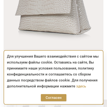
Для улучшения Вашего взаимодействия с сайтом мы
используем файлы cookie. Оставаясь на сайте, Вы
239,32
310,80
BYN
BYN
принимаете наши условия пользования, политику
конфиденциальности и соглашаетесь со сбором
-23% на всё БЕЖЕВОГО ЦВЕТА
данных посредством файлов cookie. Для получения
дополнительной информации нажмите
здесь
только в фирменной сети
Артикул:
25с9к45
Цвет:
БЕЖ.СВ/БЕЖЕВ
Согласен
239,32
Забронировать
310,80
BYN
BYN