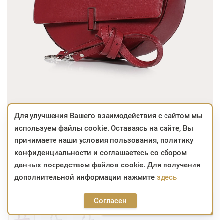
Для улучшения Вашего взаимодействия с сайтом мы
используем файлы cookie. Оставаясь на сайте, Вы
263,34
342,00
BYN
BYN
принимаете наши условия пользования, политику
конфиденциальности и соглашаетесь со сбором
Больше сумма - больше скидка!
данных посредством файлов cookie. Для получения
дополнительной информации нажмите
здесь
в наличии
Артикул:
26с969к45
Цвет:
КРАСН/КОРИЧН
Согласен
263,34
В корзину
342,00
BYN
BYN