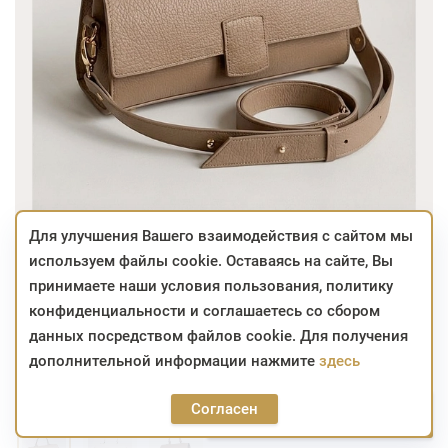
Для улучшения Вашего взаимодействия с сайтом мы
используем файлы cookie. Оставаясь на сайте, Вы
337,08
437,76
BYN
BYN
принимаете наши условия пользования, политику
конфиденциальности и соглашаетесь со сбором
-23% на всё ПЕСОЧНОГО ЦВЕТА
данных посредством файлов cookie. Для получения
дополнительной информации нажмите
здесь
в наличии
Артикул:
26с989к45
Цвет:
ПЕСОЧНЫЙ
Согласен
337,08
В корзину
437,76
BYN
BYN