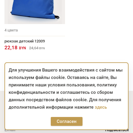
4
цвета
рюкзак детский 12009
22,18
24,64
BYN
BYN
Для улучшения Вашего взаимодействия с сайтом мы
используем файлы cookie. Оставаясь на сайте, Вы
принимаете наши условия пользования, политику
конфиденциальности и соглашаетесь со сбором
данных посредством файлов cookie. Для получения
Подпишитесь на акции
дополнительной информации нажмите
здесь
Узнавайте о выгодных предложениях и получайте
личные рекомендации
Согласен
Email *
Подписаться