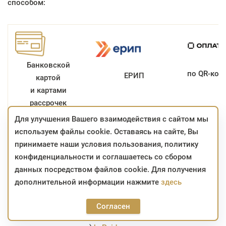
способом:
Банковской
по QR-код
ЕРИП
картой
и картами
рассрочек
Для улучшения Вашего взаимодействия с сайтом мы
используем файлы cookie. Оставаясь на сайте, Вы
принимаете наши условия пользования, политику
конфиденциальности и соглашаетесь со сбором
Банковской картой онлайн
данных посредством файлов cookie. Для получения
дополнительной информации нажмите
здесь
Онлайн-платежи по банковским картам можно
осуществить через систему электронных платежей (для
Согласен
заказов со способом доставки «курьером» и «до