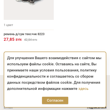
1
цвет
ремень д/сум текс+нк 8223
27,85
42,84
BYN
BYN
Для улучшения Вашего взаимодействия с сайтом мы
используем файлы cookie. Оставаясь на сайте, Вы
принимаете наши условия пользования, политику
конфиденциальности и соглашаетесь со сбором
данных посредством файлов cookie. Для получения
Подпишитесь на акции
дополнительной информации нажмите
здесь
Узнавайте о выгодных предложениях и получайте
личные рекомендации
Согласен
Email *
Подписаться