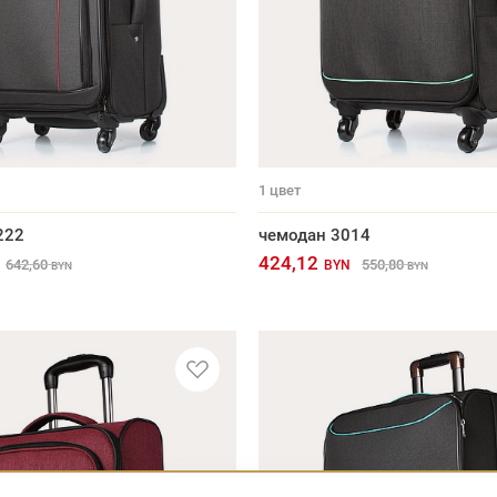
1
цвет
222
чемодан 3014
424,12
642,60
550,80
BYN
BYN
BYN