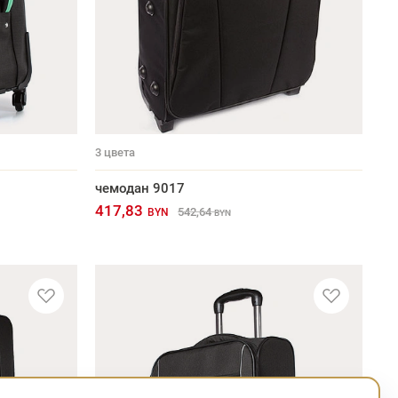
3
цвета
чемодан 9017
417,83
542,64
BYN
BYN