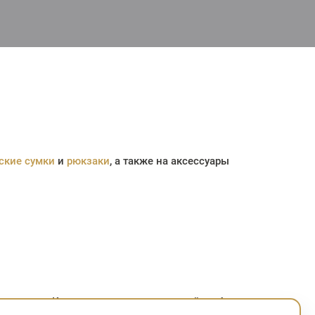
ские сумки
и
рюкзаки
, а также на аксессуары
есяцев и «Карта покупок» с рассрочкой до 4