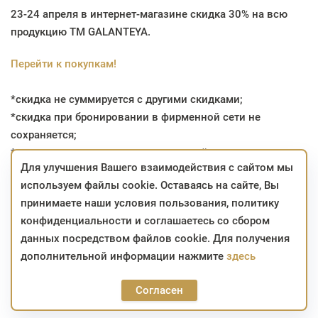
23-24 апреля в интернет-магазине скидка 30% на всю
продукцию ТМ GALANTEYA.
Перейти к покупкам!
*скидка не суммируется с другими скидками;
*скидка при бронировании в фирменной сети не
сохраняется;
*скидка не распространяется на уценённые изделия;
Для улучшения Вашего взаимодействия с сайтом мы
*изделия, участвующие в акции, можно приобрести с
используем файлы cookie. Оставаясь на сайте, Вы
использованием карты «Халва» с рассрочкой до
принимаете наши условия пользования, политику
4 месяцев и «Карта покупок», «Карта Fun» с рассрочкой
конфиденциальности и соглашаетесь со сбором
до 3 месяцев;
данных посредством файлов cookie. Для получения
*на заказы, сформированные в интернет-магазине в
дополнительной информации нажмите
здесь
период проведения акции, скидка сохраняется до
момента приобретения.
Согласен