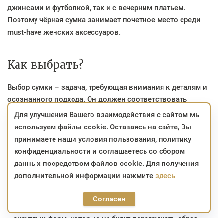
джинсами и футболкой, так и с вечерним платьем.
Поэтому чёрная сумка занимает почетное место среди
must-have женских аксессуаров.
Как выбрать?
Выбор сумки – задача, требующая внимания к деталям и
осознанного подхода. Он должен соответствовать
предпочтениям женщины, поэтому нужно учитывать
Для улучшения Вашего взаимодействия с сайтом мы
несколько критериев:
используем файлы cookie. Оставаясь на сайте, Вы
принимаете наши условия пользования, политику
Форма. Она может подчеркнуть плюсы фигуры или
конфиденциальности и соглашаетесь со сбором
скорректировать ее недостатки. Например, женщины с
данных посредством файлов cookie. Для получения
более округлыми формами могут выбрать модели
дополнительной информации нажмите
здесь
геометрических форм – прямоугольные или
квадратные модели сбалансируют силуэт.
Согласен
Миниатюрным дамам подойдут компактные сумочки