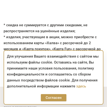
* скидка не суммируется с другими скидками, не
распространяется на уценённые изделия;
* изделия, участвующие в акции, можно приобрести с
использованием карты «Халва» с рассрочкой до 2
месяцев и «Карта покупок», «Карта Fun» с рассрочкой до
4 месяцев;
Для улучшения Вашего взаимодействия с сайтом мы
* на заказы, сформированные в интернет-магазине в
используем файлы cookie. Оставаясь на сайте, Вы
период проведения акции, скидка сохраняется до
принимаете наши условия пользования, политику
момента приобретения.
конфиденциальности и соглашаетесь со сбором
данных посредством файлов cookie. Для получения
дополнительной информации нажмите
здесь
Подпишитесь на акции
Согласен
Узнавайте о выгодных предложениях и получайте