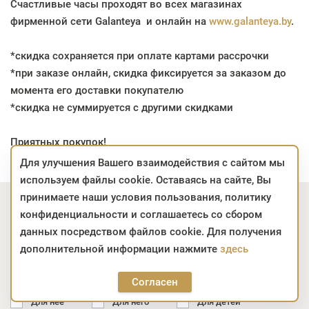
Счастливые часы проходят во всех магазинах
фирменной сети Galanteya и онлайн на
www.galanteya.by
.
*скидка сохраняется при оплате картами рассрочки
*при заказе онлайн, скидка фиксируется за заказом до
момента его доставки покупателю
*скидка не суммируется с другими скидками
Приятных покупок!
Для улучшения Вашего взаимодействия с сайтом мы
используем файлы cookie. Оставаясь на сайте, Вы
принимаете наши условия пользования, политику
Подпишитесь на акции
конфиденциальности и соглашаетесь со сбором
Узнавайте о выгодных предложениях и получайте
данных посредством файлов cookie. Для получения
личные рекомендации
дополнительной информации нажмите
здесь
Email *
Подписаться
Согласен
Для неё
Для него
Для детей