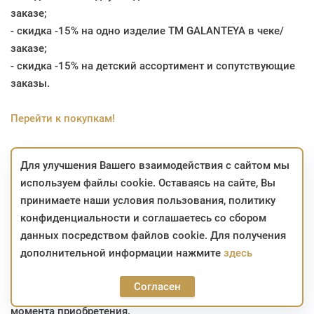
заказе;
- скидка -15% на одно изделие TM GALANTEYA в чеке/
заказе;
- скидка -15% на детский ассортимент и сопутствующие
заказы.
Перейти к покупкам!
*скидка не распространяется на брелок-подвеску;
Для улучшения Вашего взаимодействия с сайтом мы
*скидка не суммируется с другими скидками;
используем файлы cookie. Оставаясь на сайте, Вы
*скидка не распространяется на уценённые изделия;
принимаете наши условия пользования, политику
*изделия, участвующие в акции, можно приобрести с
конфиденциальности и соглашаетесь со сбором
использованием карты «Халва» с рассрочкой до 4
данных посредством файлов cookie. Для получения
месяцев и «Карта покупок», «Карта Fun» с рассрочкой до
дополнительной информации нажмите
здесь
3 месяцев;
*на заказы, сформированные в интернет-магазине в
Согласен
период проведения акции, скидка сохраняется до
момента приобретения.