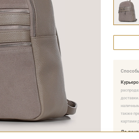
Способы
Курьер
распрода
доставки.
наличным
также пр
картами р
До почт