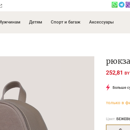
Мужчинам
Детям
Спорт и багаж
Аксессуары
рюкза
252,81
BY
Больше с
только в ф
Цвет:
БЕЖЕВЫ