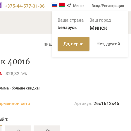
+375-44-577-31-86
Минск
Вход/Регистрация
Ваша страна
Ваш город
Минск
Беларусь
Нет, другой
Да, верно
/
ПРЕДЫДУЩАЯ СТР
СЛЕДУЮЩАЯ СТР
к 40016
328,32
N
BYN
умма - больше скидка!
ирменной сети
Артикул:
26с1612к45
Й Т.