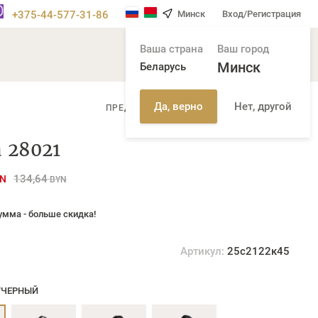
+375-44-577-31-86
Минск
Вход/Регистрация
Ваша страна
Ваш город
Минск
Беларусь
Нет, другой
Да, верно
/
ПРЕДЫДУЩАЯ СТР
СЛЕДУЮЩАЯ СТР
 28021
134,64
N
BYN
умма - больше скидка!
Артикул:
25с2122к45
/ЧЕРНЫЙ