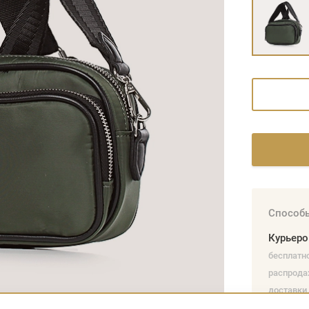
Способы
Курьер
бесплатно
распрода
доставки.
наличным