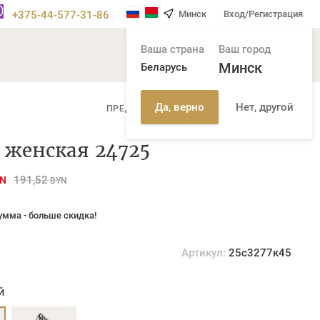
+375-44-577-31-86
Минск
Вход/Регистрация
Ваша страна
Ваш город
Минск
Беларусь
Нет, другой
Да, верно
/
ПРЕДЫДУЩАЯ СТР
СЛЕДУЮЩАЯ СТР
 женская 24725
191,52
N
BYN
умма - больше скидка!
Артикул:
25с3277к45
Й