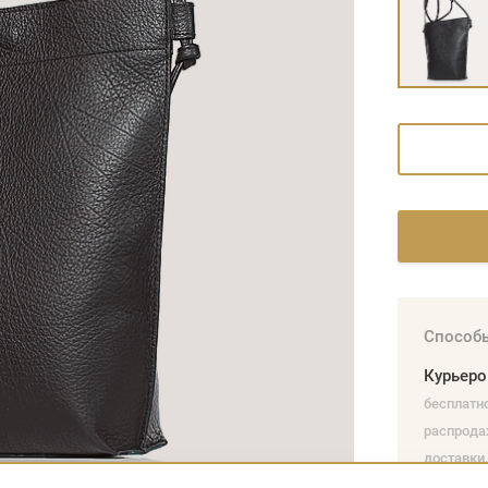
Способы
Курьер
бесплатно
распрода
доставки.
наличным