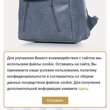
Для улучшения Вашего взаимодействия с сайтом мы
используем файлы cookie. Оставаясь на сайте, Вы
126,58
148,92
BYN
BYN
принимаете наши условия пользования, политику
конфиденциальности и соглашаетесь со сбором
Больше сумма - больше скидка!
данных посредством файлов cookie. Для получения
дополнительной информации нажмите
здесь
только в фирменной сети
Артикул:
25с1479к45
Цвет:
СЕРО-ГОЛУБОЙ
Согласен
126,58
Забронировать
148,92
BYN
BYN