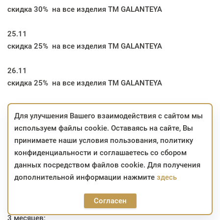
скидка 30% на все изделия ТМ GALANTEYA
25.11
скидка 25% на все изделия ТМ GALANTEYA
26.11
скидка 25% на все изделия ТМ GALANTEYA
И скидка 15% на сопутствующие товары в магазинах во
Для улучшения Вашего взаимодействия с сайтом мы
все дни акции.
используем файлы cookie. Оставаясь на сайте, Вы
принимаете наши условия пользования, политику
конфиденциальности и соглашаетесь со сбором
*скидка не суммируется с другими скидками;
данных посредством файлов cookie. Для получения
*скидка не распространяется на уценённые изделия;
дополнительной информации нажмите
здесь
* изделия, участвующие в акции, можно приобрести с
использованием карты «Халва» с рассрочкой до 2
Согласен
месяцев и «Карта покупок», «Карта Fun» с рассрочкой до
3 месяцев;