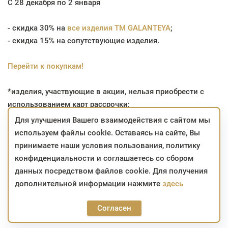
С 28 декабря по 2 января
- скидка 30% на
все изделия TM GALANTEYA
;
- скидка 15% на сопутствующие изделия.
Перейти к покупкам!
*изделия, участвующие в акции, нельзя приобрести с
использованием карт рассрочки;
*скидка не суммируется с другими скидками;
Для улучшения Вашего взаимодействия с сайтом мы
*скидка не распространяется на уценённые изделия;
используем файлы cookie. Оставаясь на сайте, Вы
*на заказы, сформированные в интернет-магазине в
принимаете наши условия пользования, политику
период проведения акции, скидка сохраняется до
конфиденциальности и соглашаетесь со сбором
момента приобретения.
данных посредством файлов cookie. Для получения
дополнительной информации нажмите
здесь
Согласен