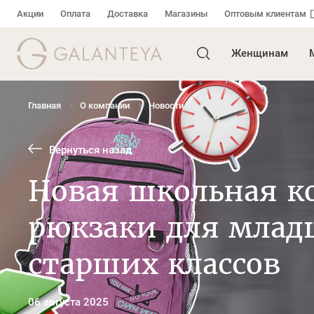
Акции
Оплата
Доставка
Магазины
Оптовым клиентам
Женщинам
Главная
О компании
Новости
Вернуться назад
Новая школьная к
рюкзаки для млад
старших классов
06 августа 2025