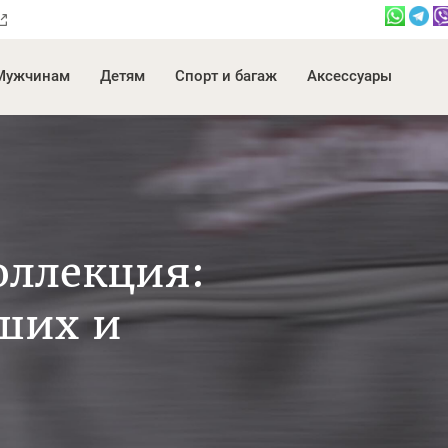
Мужчинам
Детям
Спорт и багаж
Аксессуары
оллекция:
ших и