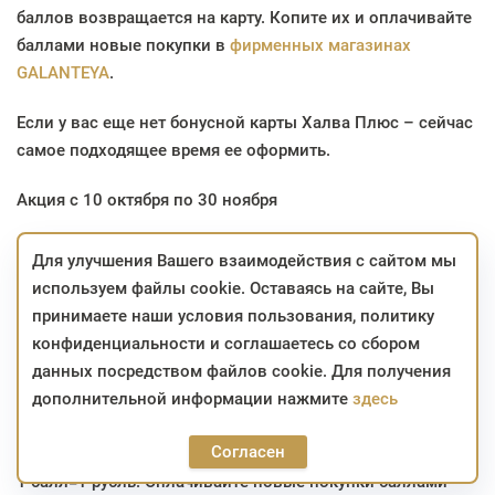
баллов возвращается на карту. Копите их и оплачивайте
баллами новые покупки в
фирменных магазинах
GALANTEYA
.
Если у вас еще нет бонусной карты Халва Плюс – сейчас
самое подходящее время ее оформить.
Акция
с 10 октября по 30 ноября
Оформите карту Халва Плюс и получите еще больше
Для улучшения Вашего взаимодействия с сайтом мы
бонусных баллов за любые покупки с 10 октября по 30
используем файлы cookie. Оставаясь на сайте, Вы
ноября*.
принимаете наши условия пользования, политику
конфиденциальности и соглашаетесь со сбором
- Возврат 5% бонусными баллами за любые покупки**
данных посредством файлов cookie. Для получения
дополнительной информации нажмите
здесь
- Возврат до 15 % бонусными баллами в 5000+
магазинах-партнерах***
Согласен
1 балл=1 рубль. Оплачивайте новые покупки баллами