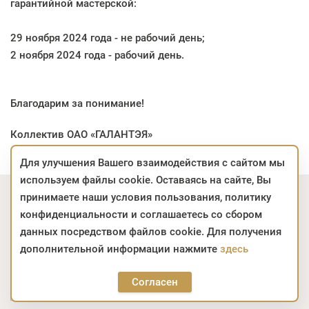
гарантийной мастерской:
29 ноября 2024 года
- не рабочий день;
2 ноября 2024 года
- рабочий день.
Благодарим за понимание!
Коллектив ОАО «ГАЛАНТЭЯ»
Для улучшения Вашего взаимодействия с сайтом мы
используем файлы cookie. Оставаясь на сайте, Вы
Подпишитесь на акции
принимаете наши условия пользования, политику
конфиденциальности и соглашаетесь со сбором
Узнавайте о выгодных предложениях и получайте
данных посредством файлов cookie. Для получения
личные рекомендации
дополнительной информации нажмите
здесь
Email *
Подписаться
Согласен
Для неё
Для него
Для детей