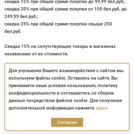
скидка 15% при общей сумме покупки до 99,99 бел.руб.;
скидка 20% при общей сумме покупки от 100 бел.руб. до
249,99 бел.руб.;
скидка 25% при общей сумме покупки свыше 250
бел.руб.
Скидка 15% на сопутствующие товары в магазинах
независимо от их стоимости.
Для улучшения Вашего взаимодействия с сайтом мы
* скидка не суммируется с другими скидками;
используем файлы cookie. Оставаясь на сайте, Вы
* изделия, участвующие в акции, можно приобрести с
принимаете наши условия пользования, политику
использованием карты «Халва» с рассрочкой до 2
конфиденциальности и соглашаетесь со сбором
месяцев и «Карта покупок», «Карта Fun» с рассрочкой до
данных посредством файлов cookie. Для получения
3 месяцев;
дополнительной информации нажмите
здесь
* на заказы, сформированные в интернет-магазине в
период проведения акции, скидка сохраняется до
Согласен
момента приобретения.