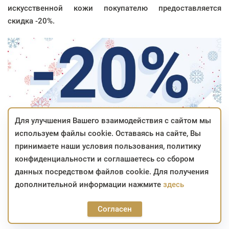
искусственной кожи покупателю предоставляется
скидка
-20%.
Для улучшения Вашего взаимодействия с сайтом мы
используем файлы cookie. Оставаясь на сайте, Вы
принимаете наши условия пользования, политику
конфиденциальности и соглашаетесь со сбором
данных посредством файлов cookie. Для получения
дополнительной информации нажмите
здесь
*скидка не суммируется с другими скидками, не
распространяется на новинки, уценённые товары и
Согласен
сопутствующие товары;