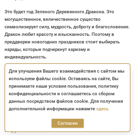
Это будет год Зеленого Деревянного Дракона. Это
могущественное, величественное существо
символизирует силу, мудрость, доброту и благословение.
Дракон любит красоту и изысканность. Поэтому в
преддверии новогодних праздников стоит выбирать
наряды, которые подчеркнут харизму и
индивидуальность.
Чтобы не ошибиться с выбором наряда, следует узнать, в
Для улучшения Вашего взаимодействия с сайтом мы
чем встречать Новый 2024 год, какие аксессуары
используем файлы cookie. Оставаясь на сайте, Вы
дополнят праздничный образ. Также стоит прислушаться
принимаете наши условия пользования, политику
к рекомендациям, которые помогут создать необычный
конфиденциальности и соглашаетесь со сбором
и прекрасный наряд с актуальными символами года.
данных посредством файлов cookie. Для получения
дополнительной информации нажмите
здесь
Актуальные цветовые тренды 2024
Согласен
года