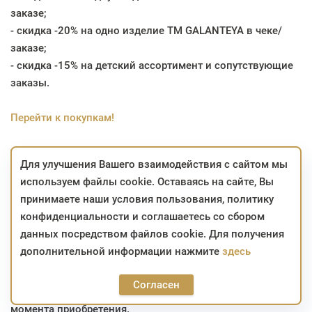
заказе;
- скидка -20% на одно изделие TM GALANTEYA в чеке/
заказе;
- скидка -15% на детский ассортимент и сопутствующие
заказы.
Перейти к покупкам!
*скидка не распространяется на брелок-подвеску;
Для улучшения Вашего взаимодействия с сайтом мы
*скидка не суммируется с другими скидками;
используем файлы cookie. Оставаясь на сайте, Вы
*скидка не распространяется на уценённые изделия;
принимаете наши условия пользования, политику
*изделия, участвующие в акции, можно приобрести с
конфиденциальности и соглашаетесь со сбором
использованием карты «Халва» с рассрочкой до 4
данных посредством файлов cookie. Для получения
месяцев и «Карта покупок», «Карта Fun» с рассрочкой до
дополнительной информации нажмите
здесь
3 месяцев;
*на заказы, сформированные в интернет-магазине в
Согласен
период проведения акции, скидка сохраняется до
момента приобретения.