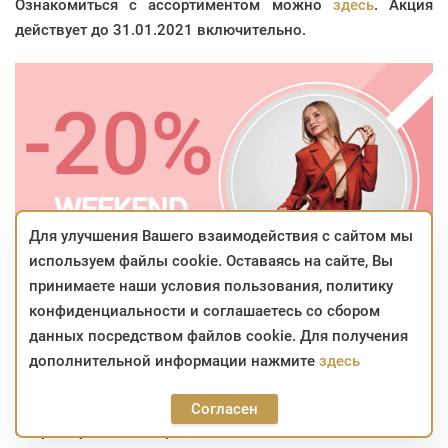
Ознакомиться с ассортиментом можно
здесь
.
Акция
действует до 31.01.2021 включительно.
Для улучшения Вашего взаимодействия с сайтом мы
используем файлы cookie. Оставаясь на сайте, Вы
принимаете наши условия пользования, политику
конфиденциальности и соглашаетесь со сбором
Покупай выгодно
онлайн
или в
сети фирменных
данных посредством файлов cookie. Для получения
магазинов GALANTEYA!
дополнительной информации нажмите
здесь
* скидка не суммируется с другими скидками, не
распространяется на уценённые товары и
Согласен
сопутствующие товары;