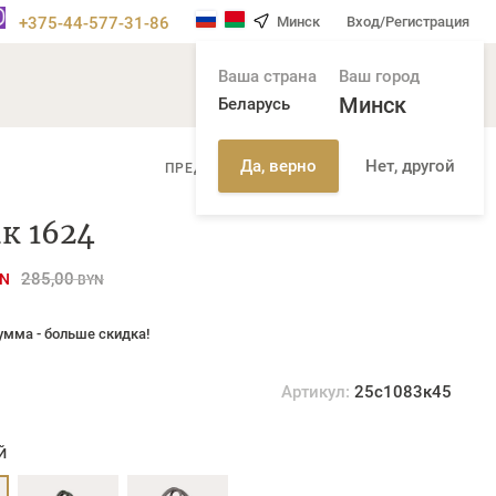
+375-44-577-31-86
Минск
Вход/Регистрация
Ваша страна
Ваш город
Минск
Беларусь
Нет, другой
Да, верно
/
ПРЕДЫДУЩАЯ СТР
СЛЕДУЮЩАЯ СТР
к 1624
285,00
N
BYN
умма - больше скидка!
Артикул:
25с1083к45
Й