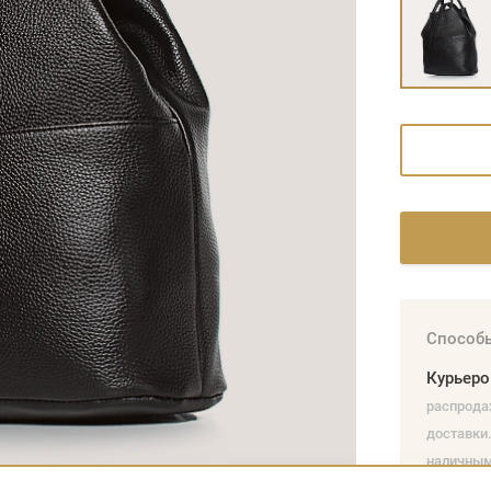
Способы
Курьер
распрода
доставки.
наличным
а также 